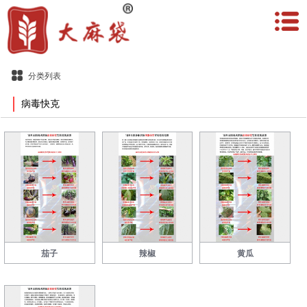
分类列表
病毒快克
茄子
辣椒
黄瓜