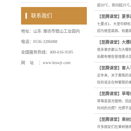
超30℃、夜间超25
联系我们
【昆腾课堂】夏季
七要点1、大垄中耕
地址：山东·潍坊市峱山工业园内
因为根茎腐病、枯萎
电话：0536-3286088
【昆腾课堂】大樱
很多果农都认为大樱
全国服务热线：400-616-9185
后都有哪些管理要点
网 址 ：www.ktswjt.com
【昆腾课堂】害人
近年来，关于葡萄的
际的谣言在种葡萄的
【昆腾课堂】草莓
草莓是喜光植物，因
时间的光照？光照不
【昆腾课堂】果树
许多朋友们在果树施