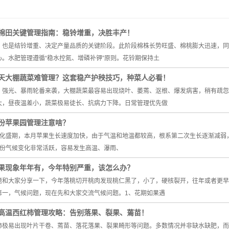
棉田关键管理指南：稳铃增重，决胜丰产！
，也是结铃增重、决定产量品质的关键阶段。此阶段棉株长势旺盛、棉桃膨大迅速，同
。水肥管理遵循“稳水控氮、增磷补钾”原则。花铃期保持土
天大棚蔬菜难管理？这套稳产护秧技巧，种菜人必看！
、强光、暴雨轮番来袭，大棚蔬菜最容易出现烧叶、萎蔫、沤根、爆发病害，稍有疏忽
大，昼夜温差小，蔬菜极易徒长、抗病力下降。日常管理优先做
份苹果园管理注意啥？
分化盛期，本月苹果生长速度加快，由于气温和地温都较高，根系第二次生长逐渐减弱
月份气候变化非常活跃，容易发生高温、瀑雨、
果现象年年有，今年特别严重，该怎么办？
题和大家分享一下，今年落桃切开桃肉发现桃仁黑了，小了，硬核裂开，往年或者更早
第一，气候问题，现在先和大家交流气候问题。1、花期如果遇
高温西红柿管理攻略：告别落果、裂果、蔫苗！
柿极易出现叶片干卷、蔫苗、落花落果、裂果畸形等问题。多数情况并非缺水缺肥，而是