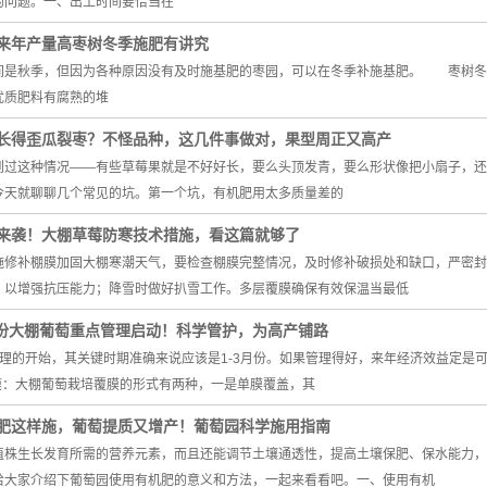
的问题。一、出土时间要恰当在
来年产量高枣树冬季施肥有讲究
间是秋季，但因为各种原因没有及时施基肥的枣园，可以在冬季补施基肥。 枣树冬
质肥料有腐熟的堆
长得歪瓜裂枣？不怪品种，这几件事做对，果型周正又高产
到过这种情况——有些草莓果就是不好好长，要么头顶发青，要么形状像把小扇子，还
今天就聊聊几个常见的坑。第一个坑，有机肥用太多质量差的
来袭！大棚草莓防寒技术措施，看这篇就够了
施修补棚膜加固大棚寒潮天气，要检查棚膜完整情况，及时修补破损处和缺口，严密封
，以增强抗压能力；降雪时做好扒雪工作。多层覆膜确保有效保温当最低
月份大棚葡萄重点管理启动！科学管护，为高产铺路
管理的开始，其关键时期准确来说应该是1-3月份。如果管理得好，来年经济效益定是
膜：大棚葡萄栽培覆膜的形式有两种，一是单膜覆盖，其
肥这样施，葡萄提质又增产！葡萄园科学施用指南
植株生长发育所需的营养元素，而且还能调节土壤通透性，提高土壤保肥、保水能力，
给大家介绍下葡萄园使用有机肥的意义和方法，一起来看看吧。一、使用有机