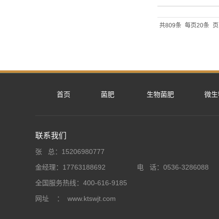
共809条
每页20条
页
首页
菌肥
生物菌肥
微生
联系我们
张 总：15206980777
金经理：17763188692 电 话：0536-3286088
全国服务热线：400-616-9185
网址 ： www.ktswjt.com