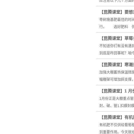
应注意以下几个方面
【昆腾课堂】要想
枣树施基肥最佳的时
行。 选好肥料 优
【昆腾课堂】草莓
不知道你们有没有遇
到底是咋回事呢？咱
【昆腾课堂】寒潮
加强大棚蓄热保温措
幅棚架可增加斜支撑
【昆腾课堂】1 
1月份正是大棚重点
封、破、管1.扣膜封
【昆腾课堂】有机
有机肥不仅供给葡萄
到重要作用。今天就