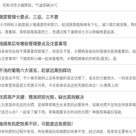
℃，花粉活性大幅降低；气温突破35℃
蔬菜管理七要点、三忌、三不要
松土中耕松土能提高土壤通透性和肥力，促进蔬菜植株根系下扎，减少腐烂根现象，降
病、黄萎病、青枯病等病害死亡，而通过株下灌根培土可以降解根基盐害，
桃摘果后有哪些管理要点及注意事项
桃采收完后就不需要重视管理了，但其实不是，大樱桃采收后的管理也是很重要的，如
及注意事项？下面就和小编一起来看看吧。大樱桃摘果后的修剪(夏剪)，是
不浅的葡萄六大谣言，赶紧远离别踩坑
谣言层出不穷，不少果农被网上没有依据的谣言坑惨了，谣言的力量很大，一则谣言就
果农眼里简直是又荒唐又可笑，今天就来说说这些荒唐的谣言！01葡萄上的
优质高产关键：精准把控光照，缺光高效解决
此为其提供充足的光照，是保障草莓生长发育的必要条件，如果光照不足则会导致草莓
足该怎么办？一起来了解下吧。草莓需要多长时间的光照？种植草莓最好是能
施用有机肥效果不好，可能是这些原因！
用有机肥的过程中发现，有些果园出现施肥后效果不佳，经过调查，我发现主要有以下