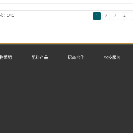
次：1/41
1
2
3
4
物菌肥
肥料产品
招商合作
农技服务