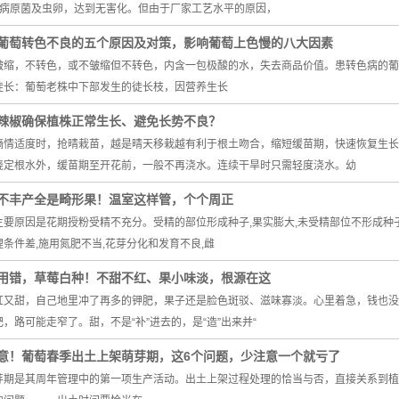
死病原菌及虫卵，达到无害化。但由于厂家工艺水平的原因，
葡萄转色不良的五个原因及对策，影响葡萄上色慢的八大因素
皱缩，不转色，或不皱缩但不转色，内含一包极酸的水，失去商品价值。患转色病的葡
徒长：葡萄老株中下部发生的徒长枝，因营养生长
辣椒确保植株正常生长、避免长势不良？
墒情适度时，抢晴栽苗，越是晴天移栽越有利于根土吻合，缩短缓苗期，快速恢复生长
浇定根水外，缓苗期至开花前，一般不再浇水。连续干旱时只需轻度浇水。幼
不丰产全是畸形果！温室这样管，个个周正
要原因是花期授粉受精不充分。受精的部位形成种子,果实膨大,未受精部位不形成种子
条件差,施用氮肥不当,花芽分化和发育不良,雌
用错，草莓白种！不甜不红、果小味淡，根源在这
红又甜，自己地里冲了再多的钾肥，果子还是脸色斑驳、滋味寡淡。心里着急，钱也没
，路可能走窄了。甜，不是“补”进去的，是“造”出来并“
意！葡萄春季出土上架萌芽期，这6个问题，少注意一个就亏了
芽期是其周年管理中的第一项生产活动。出土上架过程处理的恰当与否，直接关系到植