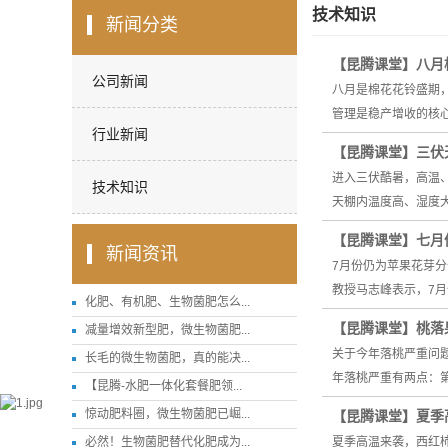
技术知识
新闻分类
【昆腾课堂】八月
公司新闻
八月是棉花花铃盛期
管理是稳产增收的核心
行业新闻
【昆腾课堂】三伏
进入三伏酷暑，高温
技术知识
天棚内温度高、湿度
【昆腾课堂】七月
新闻资讯
7月份仍为苹果花芽
教授马志峰表示，7
化肥、有机肥、生物菌肥怎么...
【昆腾课堂】桃落
减量增效新型肥，微生物菌肥...
关于今年落桃严重问
长毛的微生物菌肥，真的能决...
年落桃严重有两点：
【昆腾-水肥一体化套餐肥领...
惊动肥料圈，微生物菌肥已崛...
【昆腾课堂】夏季
必然！生物菌肥替代化肥成为...
夏季高温来袭，西红