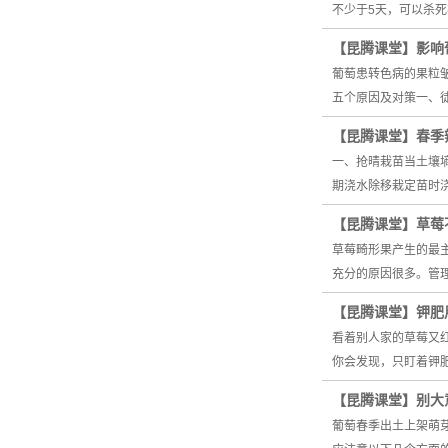
不少于5天，可以杀
【昆腾课堂】影响
葡萄患转色病的果粒
五个原因及对策一、
【昆腾课堂】春季
一、抢晴栽苗当土壤
期浇水除移栽定苗时
【昆腾课堂】草莓
草莓畸形果产生的最主
充分的原因很多。管理
【昆腾课堂】钾肥
看着别人家的草莓又
你会发现，只盯着钾肥
【昆腾课堂】别大
葡萄春季出土上架萌