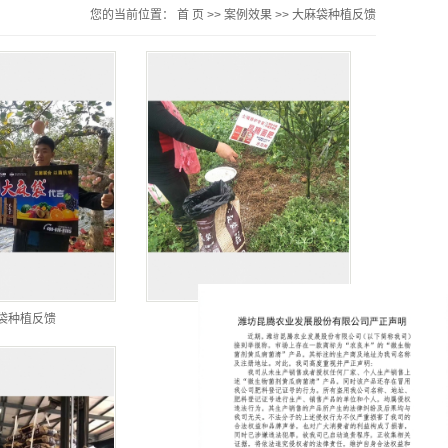
您的当前位置：
首 页
>>
案例效果
>>
大麻袋种植反馈
袋种植反馈
大麻袋种植反馈