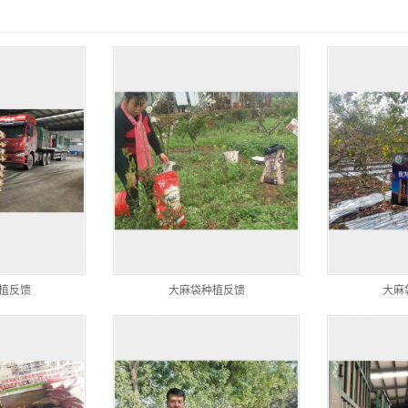
植反馈
大麻袋种植反馈
大麻