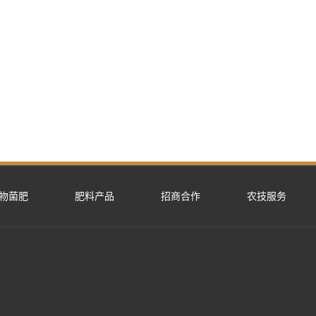
物菌肥
肥料产品
招商合作
农技服务