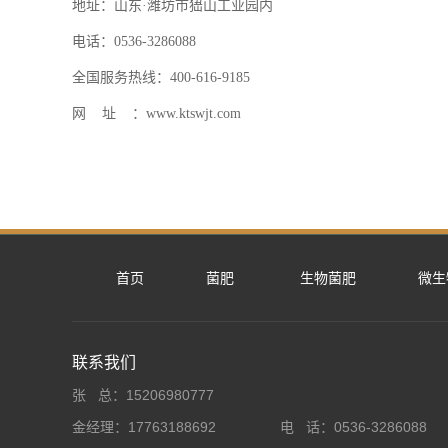
地址：山东·潍坊市峱山工业园内
电话：0536-3286088
全国服务热线：400-616-9185
网 址 ：www.ktswjt.com
首页
菌肥
生物菌肥
微生
联系我们
张 总：15206980777
金经理：17763188692 电 话：0536-3286088