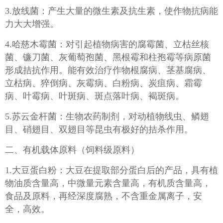
3.放线菌：产生大量的微生素及抗生素，使作物抗病能
力大大增强。
4.哈慈木霉菌：对引起植物病害的腐霉菌、立枯丝核
菌、镰刀菌、灰葡萄孢菌、黑根霉和柱孢霉等病原菌
形成拮抗作用。能有效治疗作物根腐病、茎基腐病、
立枯病、猝倒病、灰霉病、白粉病、炭疽病、霜霉
病、叶霉病、叶斑病、斑点落叶病、褐斑病。
5.苏云金杆菌：生物农药制剂，对动植物线虫、鳞翅
目、硝翅目、双翅目等昆虫有极好的拮杀作用。
二、有机载体原料（饲料级原料）
1.大豆蛋白粉：大豆在提取部分蛋白后的产品，具有植
物油质含量高，中微量元素含量高，有机质含量高，
食品及原料，再经深度腐熟，不含重金属离子，安
全，高效。