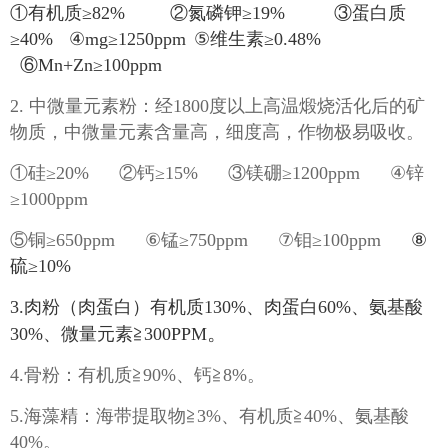
①有机质≥82%
②氮磷钾≥19%
③
蛋白质
≥40
%
④mg≥1250ppm
⑤维生素≥0.48%
⑥Mn+Zn≥100ppm
2. 中微量元素粉：经1800度以上高温煅烧活化后的矿
物质，中微量元素含量高，细度高，作物极易吸收。
①硅≥20% ②钙≥15% ③镁硼≥1200ppm ④锌
≥1000ppm
⑤铜≥650ppm ⑥锰≥750ppm ⑦钼≥100ppm
⑧
硫≥10%
3.肉粉（肉蛋白）有机质130%、肉蛋白60%、氨基酸
。
30%、微量元素≧300PPM
4.骨粉：有机质≧90%、钙≧8%。
5.海藻精：海带提取物≧3%、有机质≧40%、氨基酸
40%。