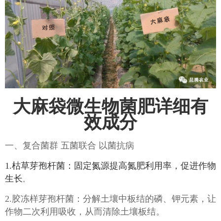
大麻袋微生物菌肥详细有
效成分
一、复合菌群 五菌联合 以菌抗病
1.枯草芽孢杆菌：固定氮源提高氮肥利用率，促进作物
生长
。
2.胶冻样芽孢杆菌：分解土壤中板结的磷、钾元素，让
作物二次利用吸收，从而清除土壤板结。