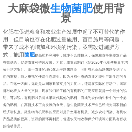
大麻袋微
生物菌肥
使用背
景
化肥在促进粮食和农业生产发展中起了不可替代的作
用，但目前也存在化肥过量施用、盲目施用等问题，
带来了成本的增加和环境的污染，亟需改进施肥方
式，施用
菌肥
提高肥料利用率，减少不合理投入，保障粮食等主要农产品
有效供给，促进农业可持续发展。为此，农业部制订《到2020年化肥使用量零增
长行动方案》。由于农业的现代化水平越来越高，同时有机食品越来越受到了人
们的重视，随之重视的便是生态农业。因为只有生态的农业才能生产出生态的食
品。在这一方面，无论是从国家政策支持的力度上，还是在实际的行动中，国家
都对此投入大量的支持。现在我们所了解的有机肥的广泛应用就是一个最好的说
明。可以说，有机肥以后将逐渐取代其他的肥料，而成为农作物生长中的一个必
备的肥料。在高新技术正向发展的今天，微生物菌肥技术产业已经成为国家新的
经济增长点。微生物有机肥料的应用对提升土壤有机质、减少农村污染、有机农
产品品质的提高，资源的循环再利用，促进农民增收和保护环境等方面具有积极
的推动作用。