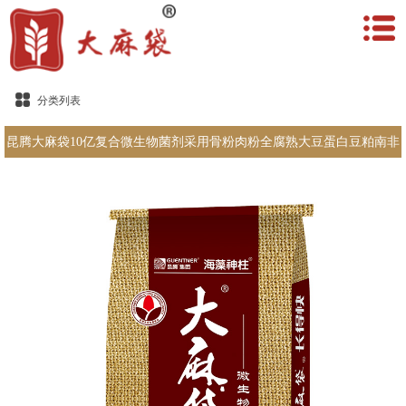
分类列表
昆腾大麻袋10亿复合微生物菌剂采用骨粉肉粉全腐熟大豆蛋白豆粕南非
海藻精作为主要原料特别添加驱虫烟丝有效驱除地下害虫3倍膨胀系数
有效改良土壤抗病增产