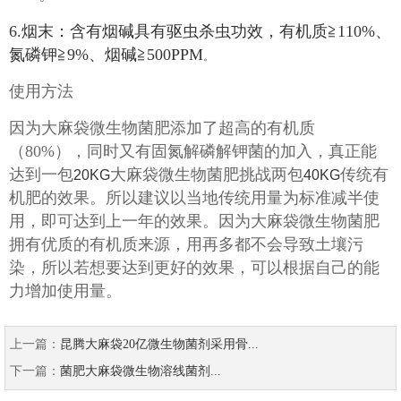
6.烟末：含有烟碱具有驱虫杀虫功效，有机质≧110%、
氮磷钾≧9%、烟碱≧500PPM
。
使用方法
因为大麻袋微生物菌肥添加了超高的有机质
（80%），同时又有固氮解磷解钾菌的加入，真正能
达到一包
大麻袋微生物菌肥挑战两包
传统有
20KG
40KG
机肥的效果。所以建议以当地传统用量为标准减半使
用，即可达到上一年的效果。因为大麻袋微生物菌肥
拥有优质的有机质来源，用再多都不会导致土壤污
染，所以若想要达到更好的效果，可以根据自己的能
力增加使用量。
上一篇：
昆腾大麻袋20亿微生物菌剂采用骨...
下一篇：
菌肥大麻袋微生物溶线菌剂...