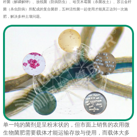
杆菌（解磷解钾）、放线菌（防病防虫）、哈茨木霉菌（杀菌改土）、苏云金杆
菌（杀虫防病）所配成的复合菌群，五种活性菌一起使用才能真正达到一次施
肥，解决多种土壤问题。
单一纯的菌剂是呈粉末状的，但市面上销售的农用微
生物菌肥需要载体才能运输存放与使用，而载体大多