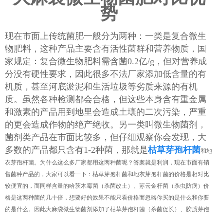
势
现在市面上传统菌肥一般分为两种：一类是复合微生
物肥料，这种产品主要含有活性菌群和营养物质，国
家规定：复合微生物肥料需含菌0.2亿/g，但对营养成
分没有硬性要求，因此很多不法厂家添加低含量的有
机质，甚至河底淤泥和生活垃圾等劣质来源的有机
质。虽然各种检测都会合格，但这些本身含有重金属
和激素的产品用到地里会造成土壤的二次污染，严重
的更会造成作物的绝产绝收。另一类叫微生物菌剂，
菌剂类产品在市面比较多，但仔细观察你会发现，大
多数的产品都只含有1-2种菌，那就是
枯草芽孢杆菌
和地
衣芽孢杆菌。为什么这么多厂家都用这两种菌呢？答案就是利润，现在市面有销
售菌种产品的，大家可以看一下：枯草芽孢杆菌和地衣芽孢杆菌的价格是相对比
较便宜的，而同样含量的哈茨木霉菌（杀菌改土）、苏云金杆菌（杀虫防病）价
格是这两种菌的几十倍，想要好的效果不能只看价格而忽略你买的是什么和你要
的是什么。因此大麻袋微生物菌剂添加了枯草芽孢杆菌（杀菌促长）、胶质芽孢