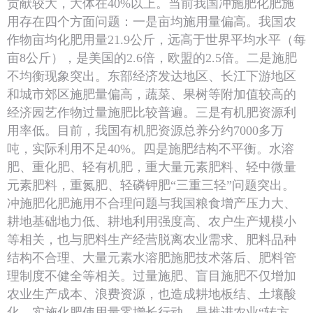
贡献较大，大体在40%以上。当前我国冲施肥化肥施
用存在四个方面问题：一是亩均施用量偏高。我国农
作物亩均化肥用量21.9公斤，远高于世界平均水平（每
亩8公斤），是美国的2.6倍，欧盟的2.5倍。二是施肥
不均衡现象突出。东部经济发达地区、长江下游地区
和城市郊区施肥量偏高，蔬菜、果树等附加值较高的
经济园艺作物过量施肥比较普遍。三是有机肥资源利
用率低。目前，我国有机肥资源总养分约7000多万
吨，实际利用不足40%。四是施肥结构不平衡。水溶
肥、重化肥、轻有机肥，重大量元素肥料、轻中微量
元素肥料，重氮肥、轻磷钾肥“三重三轻”问题突出。
冲施肥化肥施用不合理问题与我国粮食增产压力大、
耕地基础地力低、耕地利用强度高、农户生产规模小
等相关，也与肥料生产经营脱离农业需求、肥料品种
结构不合理、大量元素水溶肥施肥技术落后、肥料管
理制度不健全等相关。过量施肥、盲目施肥不仅增加
农业生产成本、浪费资源，也造成耕地板结、土壤酸
化。实施化肥使用量零增长行动，是推进农业“转方