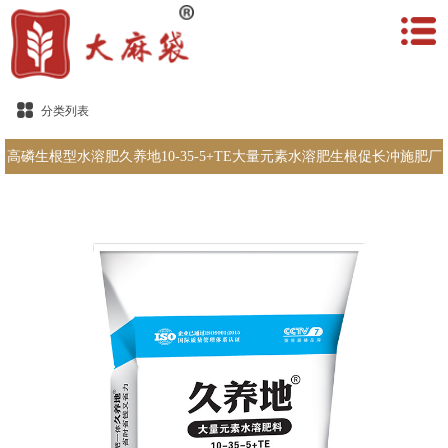
分类列表
高磷生根型水溶肥久养地10-35-5+TE大量元素水溶肥生根促长冲施肥厂
家直销